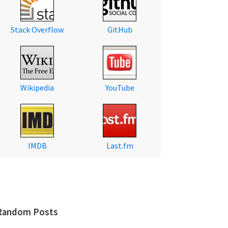
Stack Overflow
GitHub
Wikipedia
YouTube
IMDB
Last.fm
Random Posts