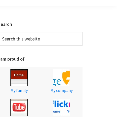
Primary
Search
Sidebar
earch
his
ebsite
 am proud of
My family
My company