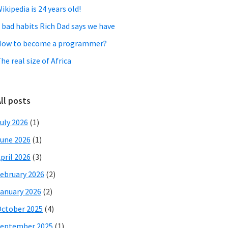
ikipedia is 24 years old!
 bad habits Rich Dad says we have
How to become a programmer?
he real size of Africa
ll posts
uly 2026
(1)
une 2026
(1)
pril 2026
(3)
ebruary 2026
(2)
anuary 2026
(2)
ctober 2025
(4)
eptember 2025
(1)