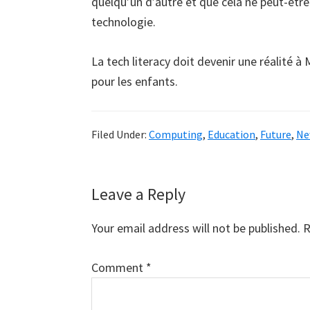
quelqu’un d’autre et que cela ne peut-êtr
technologie.
La tech literacy doit devenir une réalité 
pour les enfants.
Filed Under:
Computing
,
Education
,
Future
,
Ne
Reader
Leave a Reply
Interactions
Your email address will not be published.
R
Comment
*