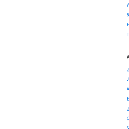
W
8
T
A
J
J
A
F
J
O
S