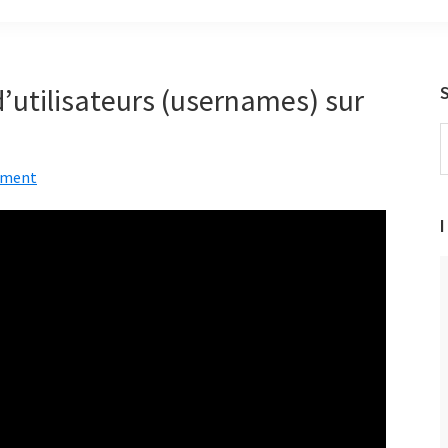
’utilisateurs (usernames) sur
S
t
mment
w
I