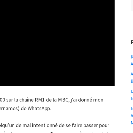
K
A
A
B
D
I
 8:00 sur la chaîne RM1 de la MBC, j’ai donné mon
usernames) de WhatsApp.
I
A
M
uelqu’un de mal intentionné de se faire passer pour