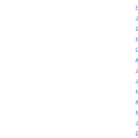
F
J
O
A
J
J
M
A
M
J