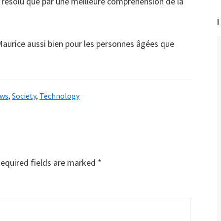
e résolu que par une meilleure compréhension de la
I
à Maurice aussi bien pour les personnes âgées que
ws
,
Society
,
Technology
equired fields are marked
*