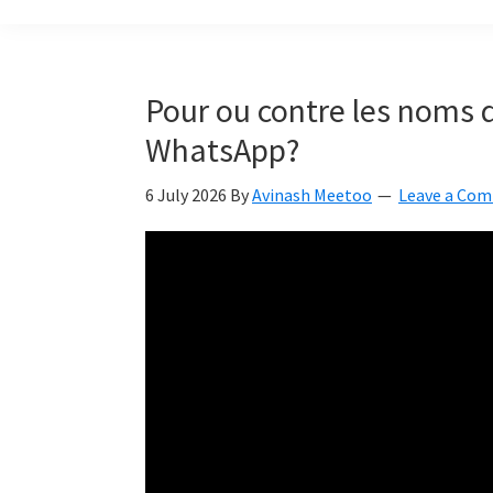
build
a
Smart
Pour ou contre les noms d
Mauritius
WhatsApp?
together
6 July 2026
By
Avinash Meetoo
Leave a Co