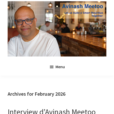
Skip
Skip
to
to
main
primary
content
sidebar
Avinash
Let
Meetoo
Menu
us
build
a
Smart
Archives for February 2026
Mauritius
together
Interview d’Avinash Meetoo