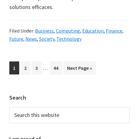
solutions efficaces.
Filed Under:
Business
,
Computing
,
Education
,
Finance
,
Future
,
News
,
Society
,
Technology
Interim
…
Page
Page
Page
Page
Go
1
2
3
44
Next Page »
pages
to
omitted
Primary
Search
Sidebar
Search
this
website
I am proud of