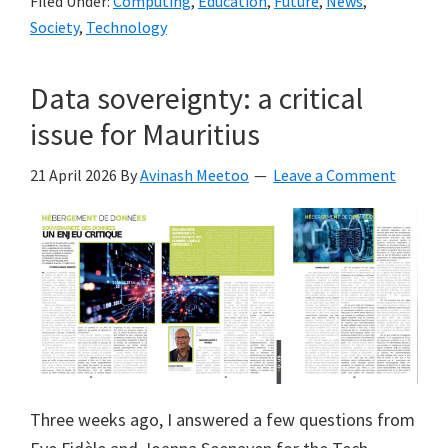
Filed Under:
Computing
,
Education
,
Future
,
News
,
Society
,
Technology
Data sovereignty: a critical
issue for Mauritius
21 April 2026
By
Avinash Meetoo
Leave a Comment
Three weeks ago, I answered a few questions from